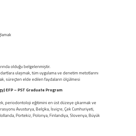
ağlamak
rında olduğu belgelenmiştir.
tandartlara ulaşmak, tüm uygulama ve denetim metotlarını
ak, süreçten elde edilen faydaların ölçülmesi
ogy) EFP – PST Graduate Program
rmek, periodontoloji eğitimini en üst düzeye çıkarmak ve
erasyonu Avusturya, Belçika, İsviçre, Çek Cumhuriyeti,
 Hollanda, Portekiz, Polonya, Finlandiya, Slovenya, Büyük