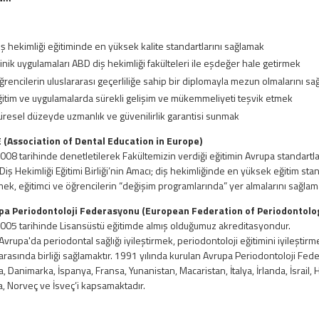
iş hekimliği eğitiminde en yüksek kalite standartlarını sağlamak
linik uygulamaları ABD diş hekimliği fakülteleri ile eşdeğer hale getirmek
ğrencilerin uluslararası geçerliliğe sahip bir diplomayla mezun olmalarını s
ğitim ve uygulamalarda sürekli gelişim ve mükemmeliyeti teşvik etmek
üresel düzeyde uzmanlık ve güvenilirlik garantisi sunmak
 (Association of Dental Education in Europe)
008 tarihinde denetletilerek Fakültemizin verdiği eğitimin Avrupa standartla
Diş Hekimliği Eğitimi Birliği’nin Amacı; diş hekimliğinde en yüksek eğitim s
rmek, eğitimci ve öğrencilerin “değişim programlarında” yer almalarını sağlam
upa Periodontoloji Federasyonu (European Federation of Periodontol
005 tarihinde Lisansüstü eğitimde almış olduğumuz akreditasyondur.
 Avrupa'da periodontal sağlığı iyileştirmek, periodontoloji eğitimini iyileşti
 arasında birliği sağlamaktır. 1991 yılında kurulan Avrupa Periodontoloji Fed
, Danimarka, İspanya, Fransa, Yunanistan, Macaristan, İtalya, İrlanda, İsrail,
a, Norveç ve İsveç’i kapsamaktadır.