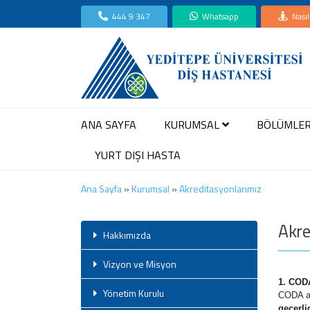
444 9 347
Whatsapp
Nasıl
ANA SAYFA
KURUMSAL
BÖLÜMLE
YURT DIŞI HASTA
Ana Sayfa
»
Kurumsal
»
Akreditasyonlarımız
Akre
Hakkımızda
Vizyon ve Misyon
1. COD
Yönetim Kurulu
CODA ak
geçerlid