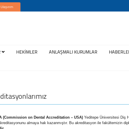
 Ulaşırım
R
HEKİMLER
ANLAŞMALI KURUMLAR
HABERLE
ditasyonlarımız
A (Commission on Dental Accreditation – USA)
Yeditepe Üniversitesi Diş H
reditasyonunu almaya hak kazanmıştır. Bu akreditasyon ile fakültemizin di
ir.