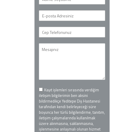
Kayıt işlemleri sırasında verdiğim
iletişim bilgilerimin ben aksini
bildirmedikçe Yeditepe Diş Hastanesi
tarafından kendi belirleyeceği süre
boyunca her türlü bilgilendirme, tanıtım,
iletişim çalışmalarında kullanılmak
üzere alınmasına, saklanmasına,
işlenmesine anlaşmalı olunan hizmet