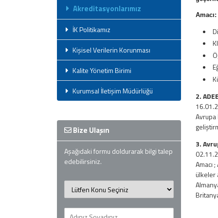
Akreditasyonlarımız
Amacı:
İK Politikamız
D
K
Kişisel Verilerin Korunması
Ö
E
Kalite Yönetim Birimi
K
Kurumsal İletişim Müdürlüğü
2. ADEE
16.01.2
Avrupa 
gelişti
Bize Ulaşın
3. Avr
Aşağıdaki formu doldurarak bilgi talep
02.11.2
edebilirsiniz.
Amacı ;
ülkeler
Almanya
Britany