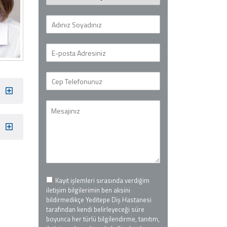
Kayıt işlemleri sırasında verdiğim
iletişim bilgilerimin ben aksini
bildirmedikçe Yeditepe Diş Hastanesi
tarafından kendi belirleyeceği süre
boyunca her türlü bilgilendirme, tanıtım,