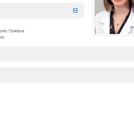
onti / Doktora
ans