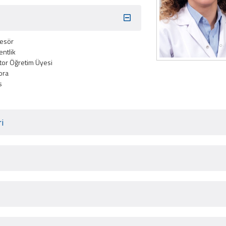
fesör
entlik
ktor Öğretim Üyesi
ora
s
i