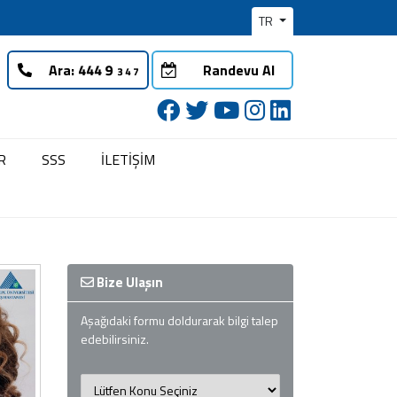
TR
Ara:
Randevu Al
R
SSS
İLETİŞİM
Bize Ulaşın
Aşağıdaki formu doldurarak bilgi talep
edebilirsiniz.