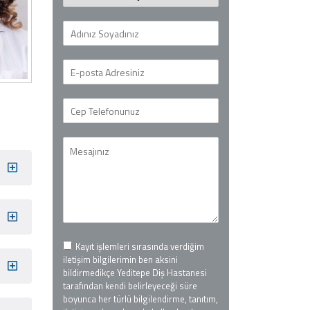
Kayıt işlemleri sırasında verdiğim
iletişim bilgilerimin ben aksini
bildirmedikçe Yeditepe Diş Hastanesi
tarafından kendi belirleyeceği süre
boyunca her türlü bilgilendirme, tanıtım,