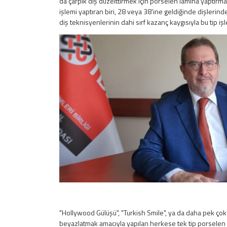
da çarpık diş düzelttirmek için porselen lamina yaptırma
işlemi yaptıran biri, 28 veya 38'ine geldiğinde dişlerin
diş teknisyenlerinin dahi sırf kazanç kaygısıyla bu tip 
"Hollywood Gülüşü", "Turkish Smile", ya da daha pek ço
beyazlatmak amacıyla yapılan herkese tek tip porselen