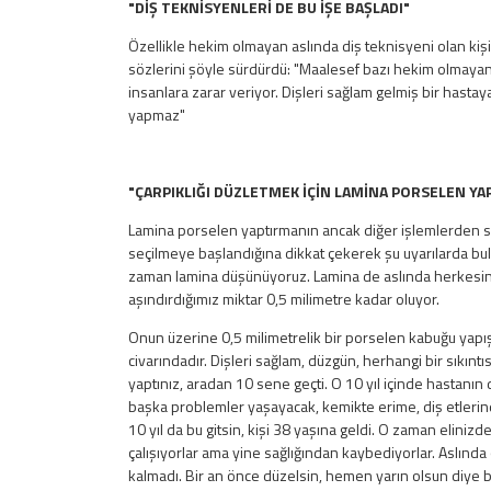
"DİŞ TEKNİSYENLERİ DE BU İŞE BAŞLADI"
Özellikle hekim olmayan aslında diş teknisyeni olan kiş
sözlerini şöyle sürdürdü: "Maalesef bazı hekim olmayan
insanlara zarar veriyor. Dişleri sağlam gelmiş bir hasta
yapmaz"
"ÇARPIKLIĞI DÜZLETMEK İÇİN LAMİNA PORSELEN YA
Lamina porselen yaptırmanın ancak diğer işlemlerden son
seçilmeye başlandığına dikkat çekerek şu uyarılarda bu
zaman lamina düşünüyoruz. Lamina de aslında herkesin sö
aşındırdığımız miktar 0,5 milimetre kadar oluyor.
Onun üzerine 0,5 milimetrelik bir porselen kabuğu yapış
civarındadır. Dişleri sağlam, düzgün, herhangi bir sıkın
yaptınız, aradan 10 sene geçti. O 10 yıl içinde hastanın 
başka problemler yaşayacak, kemikte erime, diş etlerin
10 yıl da bu gitsin, kişi 38 yaşına geldi. O zaman eliniz
çalışıyorlar ama yine sağlığından kaybediyorlar. Aslında 
kalmadı. Bir an önce düzelsin, hemen yarın olsun diye be