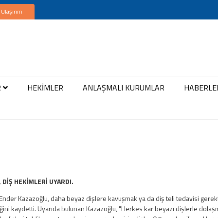
 Ulaşırım
R
HEKİMLER
ANLAŞMALI KURUMLAR
HABERLE
, DİŞ HEKİMLERİ UYARDI.
 Ender Kazazoğlu, daha beyaz dişlere kavuşmak ya da diş teli tedavisi gerekti
ğini kaydetti. Uyarıda bulunan Kazazoğlu, "Herkes kar beyazı dişlerle dol