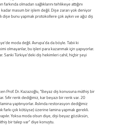
n farkında olmadan sağlıklarını tehlikeye attığını
 kadar masum bir işlem değil. Dişe zararı yok deniyor
lı dişe bunu yapmak protokollere çok aykırı ve ağız diş
ye'de moda değil. Avrupa'da da böyle. Tabii ki
imi olmayanlar, bu işleri para kazanmak için yapıyorlar.
r. Sanki Türkiye'deki diş hekimleri cahil, hiçbir şeyi
ken Prof. Dr. Kazazoğlu, "Beyaz diş konusuna müthiş bir
ar. Sıfır renk dediğimiz, kar beyazı bir renk var. 20
p lamina yaptırıyorlar. Aslında restorasyon dediğimiz
nk farkı çok kötüyse) üzerine lamina yapmak gerekli.
apılır. Yoksa moda olsun diye, dişi beyaz gözüksün,
iş bir talep var" diye konuştu.