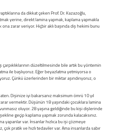
ptıklarına da dikkat çeken Prof. Dr. Kazazoğlu,
latmak yerine, direkt lamina yapmak, kaplama yapmakla
k ona zarar veriyor. Hiçbir aklı başında diş hekimi bunu
çarpıklıklarının düzeltilmesinde bile artık bu yöntemin
atma ile başlıyoruz. Eğer beyazlatma yetmiyorsa o
oruz. Çünkü üzerlerinden bir miktar aşındırıyoruz, o
zaten. Dişinize iyi bakarsanız maksimum ömrü 10 yıl
a zarar vermektir. Düşünün 18 yaşındaki çocuklara lamina
savunmasız oluyor. 28 yaşına geldiğinde bu kişi dişlerinde
i şekline geçip kaplama yapmak zorunda kalacaksınız.
ina yapanlar var. İnsanlar hızlıca bu işi çözmeye
, çok pratik ve hızlı tedaviler var. Ama insanlarda sabır