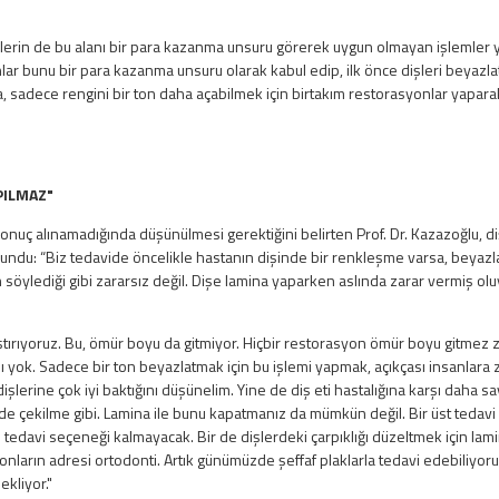
ilerin de bu alanı bir para kazanma unsuru görerek uygun olmayan işlemler ya
lar bunu bir para kazanma unsuru olarak kabul edip, ilk önce dişleri beyaz
ya, sadece rengini bir ton daha açabilmek için birtakım restorasyonlar yapara
PILMAZ"
uç alınamadığında düşünülmesi gerektiğini belirten Prof. Dr. Kazazoğlu, diş 
lundu: “Biz tedavide öncelikle hastanın dişinde bir renkleşme varsa, beyazl
ylediği gibi zararsız değil. Dişe lamina yaparken aslında zarar vermiş oluy
tırıyoruz. Bu, ömür boyu da gitmiyor. Hiçbir restorasyon ömür boyu gitmez 
tısı yok. Sadece bir ton beyazlatmak için bu işlemi yapmak, açıkçası insanlar
dişlerine çok iyi baktığını düşünelim. Yine de diş eti hastalığına karşı daha 
de çekilme gibi. Lamina ile bunu kapatmanız da mümkün değil. Bir üst tedav
de tedavi seçeneği kalmayacak. Bir de dişlerdeki çarpıklığı düzeltmek için lam
onların adresi ortodonti. Artık günümüzde şeffaf plaklarla tedavi edebiliyoruz
kliyor."