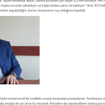
k, dişleri tehlikeye atıyor. Lamina porselen için dişler 0,5 mm kesiliyor. H
de başka sorunlar çıkabiliyor ve başka tedavi şansı da kalmıyor" dedi. İDO 
işlemleri yapabildiğini, bunun da kanunen suç olduğunu kaydetti.
k farklı moda trendi ile özellikle sosyal medyadan pompalanan "bembeyaz di
 diş modası bir an önce hız kesmeli. Porselen diş olarak bilinen lamina p