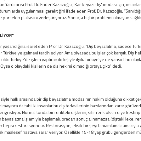
Yardımcısı Prof. Dr. Ender Kazazoğlu, 'Kar beyazı diş' modası için, insanları
urumlarda uygulanması gerektiğini ifade eden Prof. Dr. Kazazoğlu, “Sanıldığı
e porselen plakasını yerleştiriyoruz. Sonuçta hiçbir problemi olmayan sağlık
İLİYOR"
r yaşandığına işaret eden Prof. Dr. Kazazoğlu, "Diş beyazlatma, sadece Türki
 Türkiye'ye gelmeyi tercih ediyor. Ama piyasada bu işler çok karışık. Diş hek
du Türkiye'de işlem yaptıran iki kişiyle ilgili. Türkiye'ye de yansıdı bu olayla
ysa o olaydaki kişilerin de diş hekimi olmadığı ortaya çıktı" dedi.
kisiyle halk arasında bir diş beyazlatma modasının hakim olduğuna dikkat çe
 olmayınca da tabii ki insanlar bu diş tedavilerinin bazılarından zarar görüyorl
ngi istiyor. Normal tonda bir renkteki dişlerini, sıfır renk olsun diye kestiri
iş beyazlatma işlemiyle başlamalı, oradan sonuç alınamazsa (dişteki leke, re
n hepsi restorasyondur. Restorasyon, eksik bir şeyi tamamlamak amacıyla y
k maalesef hastaya zarar veriyor. Özellikle 15-18 yaş grubu gençlerden müth