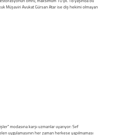
er restorasyonun ömrü, maksimum 10 yıl. 18 yaşında bu
Hukuk Müşaviri Avukat Gürsan Atar ise diş hekimi olmayan
şler" modasına karşı uzmanlar uyarıyor: Sırf
orselen uygulamasının her zaman herkese yapılmaması