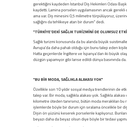
gerektiğini kaydeden İstanbul Diş Hekimleri Odası Başkan 
kaydetti. Lamina porselen uygulamasının ancak gerekli d
ama var. Diş minesini 0,5 milimetre törpülüyoruz, üzerin
sağlığını da tehlikeye atan bir durum" dedi.
"TÜRKİYE'DEKİ SAĞLIK TURİZMİNİ DE OLUMSUZ ETK
Sağlık turizmi konusunda da bu alanda büyük suistimalle
Avrupa'da daha pahalı olduğu için bunu talep eden kişiler
Hatta geçenlerde İngiltere ve İspanya'dan iki büyük olay ol
düzgün yapamıyor gibi lanse edildi dünya basınında da. O
"BU BİR MODA, SAĞLIKLA ALAKASI YOK"
Özellikle son 10 yıldır sosyal medya trendlerinin de et
talep var. Bir moda, sağlıkla alakası yok. Sağlıkla alakası
kilometre öteden tanırsınız, bütün moda meraklıları bu re
işlemlerde böyle bir durum için sıralama öncelikle bir d
Dişin ön yüzünü keserek porselenle kaplıyoruz. Bunları
beyazı daha da beyaz olsun diye böyle bir tedavi yapma