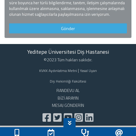
süre boyunca her türlü bilgilendirme, tanıtım, iletişim çalışmalarında
kullanılmak üzere alınmasına, saklanmasına, işlenmesine anlaşmalı
olunan hizmet sağlayıcılarla paylaşılmasına izin veriyorum.
Yeditepe Üniversitesi Diş Hastanesi
©2023 Tüm hakları saklıdır.
|
KVKK Aydınlatma Metni
Yasal Uyarı
Diş Hekimliği Fakültesi
RANDEVU AL
BİZİ ARAYIN
MESAJ GÖNDERİN