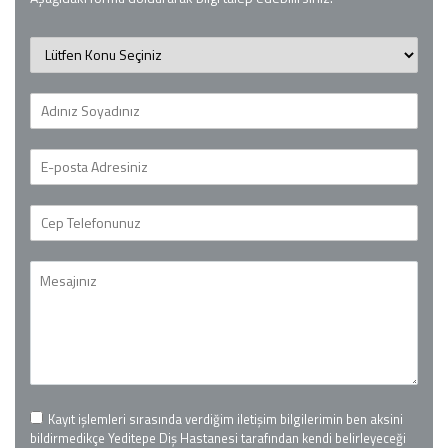
Kayıt işlemleri sırasında verdiğim iletişim bilgilerimin ben aksini
bildirmedikçe Yeditepe Diş Hastanesi tarafından kendi belirleyeceği